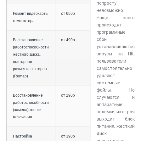
попросту
невозможно.
Ремонт видеокарты
от 650р
Чаще всего
компьютера
происходят
программные
сбои,
Восстановление
от 490р
устанавливаются
работоспособности
вирусы на ПК,
жесткого диска,
пользователи
повторная
самостоятельно
разметка секторов
удаляют
(Remap)
системные
файлы. Но
Восстановление
от 290р
случаются и
работоспособности
аппаратные
(замена) кнопки
поломки, из строя
включения
выходит блок
питания, жесткий
диск,
Настройка
от 390р
оперативная