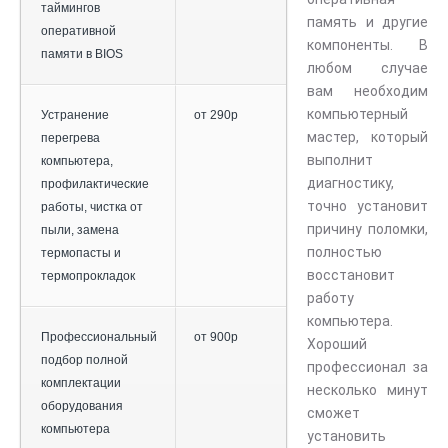
таймингов
память и другие
оперативной
компоненты. В
памяти в BIOS
любом случае
вам необходим
компьютерный
Устранение
от 290р
мастер, который
перегрева
выполнит
компьютера,
диагностику,
профилактические
точно установит
работы, чистка от
причину поломки,
пыли, замена
полностью
термопасты и
восстановит
термопрокладок
работу
компьютера.
Профессиональный
от 900р
Хороший
подбор полной
профессионал за
комплектации
несколько минут
оборудования
сможет
компьютера
установить