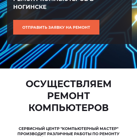
НОГИНСКЕ
НОГИНСКЕ
НОГИНСКЕ
НОГИНСКЕ
НОГИНСКЕ
НОГИНСКЕ
ОТПРАВИТЬ ЗАЯВКУ НА РЕМОНТ
ОТПРАВИТЬ ЗАЯВКУ НА РЕМОНТ
ОТПРАВИТЬ ЗАЯВКУ НА РЕМОНТ
ОТПРАВИТЬ ЗАЯВКУ НА РЕМОНТ
ОТПРАВИТЬ ЗАЯВКУ НА РЕМОНТ
ОТПРАВИТЬ ЗАЯВКУ НА РЕМОНТ
ОСУЩЕСТВЛЯЕМ
РЕМОНТ
КОМПЬЮТЕРОВ
СЕРВИСНЫЙ ЦЕНТР "КОМПЬЮТЕРНЫЙ МАСТЕР"
ПРОИЗВОДИТ РАЗЛИЧНЫЕ РАБОТЫ ПО РЕМОНТУ